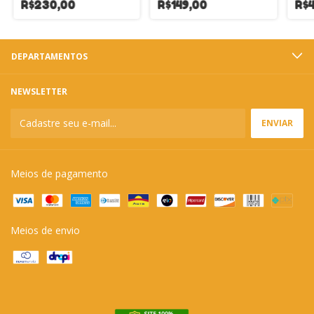
R$230,00
R$149,00
R$4
DEPARTAMENTOS
NEWSLETTER
Meios de pagamento
Meios de envio