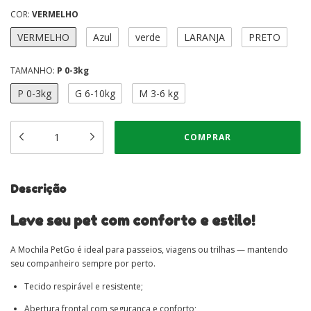
COR:
VERMELHO
VERMELHO
Azul
verde
LARANJA
PRETO
TAMANHO:
P 0-3kg
P 0-3kg
G 6-10kg
M 3-6 kg
Descrição
Leve seu pet com conforto e estilo!
A Mochila PetGo é ideal para passeios, viagens ou trilhas — mantendo
seu companheiro sempre por perto.
Tecido respirável e resistente;
Abertura frontal com segurança e conforto;