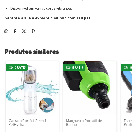
Disponível em várias cores vibrantes.
Garanta a sua e explore o mundo com seu pet!
Produtos similares
GRÁTIS
GRÁTIS
G
Garrafa Portátil 3 em 1
Mangueira Portátil de
Esco
PetHydra
Banho
Prof