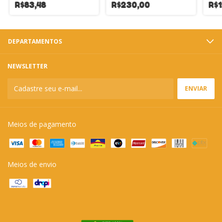
R$83,48
R$230,00
R$1
DEPARTAMENTOS
NEWSLETTER
Meios de pagamento
Meios de envio