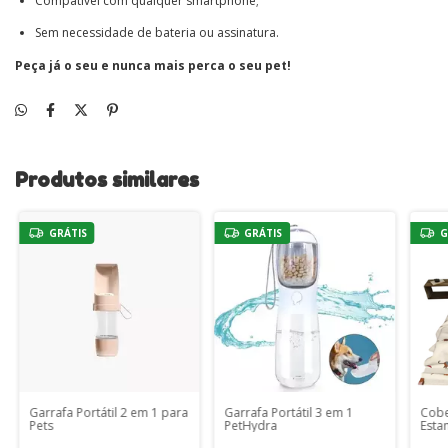
Compatível com qualquer smartphone;
Sem necessidade de bateria ou assinatura.
Peça já o seu e nunca mais perca o seu pet!
Produtos similares
GRÁTIS
GRÁTIS
G
Garrafa Portátil 2 em 1 para
Garrafa Portátil 3 em 1
Cobe
Pets
PetHydra
Esta