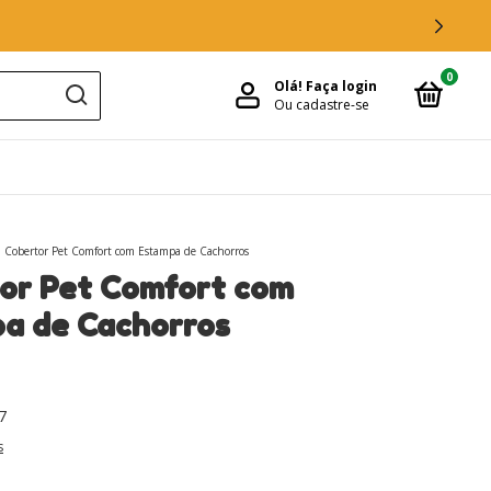
FRETE GRÁTIS PARA TODO O BRASIL
0
Olá!
Faça login
Ou cadastre-se
Cobertor Pet Comfort com Estampa de Cachorros
or Pet Comfort com
a de Cachorros
7
s