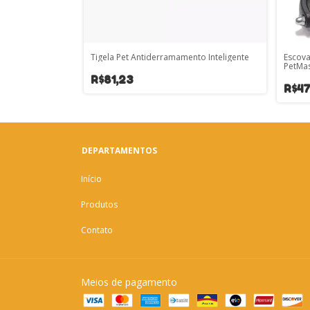
nho
Tigela Pet Antiderramamento Inteligente
Escova
PetMas
R$81,23
R$47
DEPARTAMENTOS
Início
Produtos
Contato
Meios de pagamento