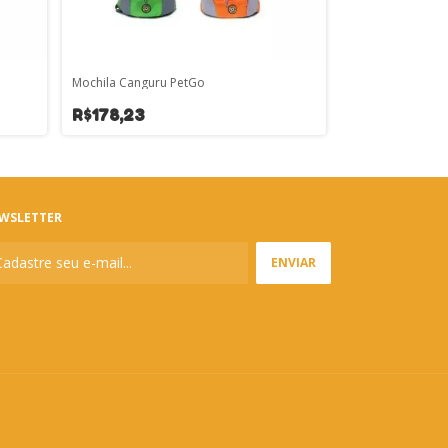
Mochila Canguru PetGo
Escada Pet Step
R$178,23
R$97,48
WSLETTER