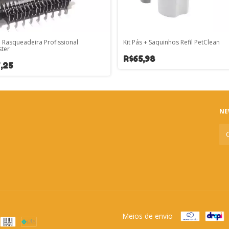
 Rasqueadeira Profissional
Kit Pás + Saquinhos Refil PetClean
ter
R$65,98
,25
NE
Meios de envio