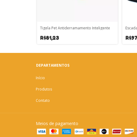
Tigela Pet Antiderramamento Inteligente
Escada
R$81,23
R$97
DEPARTAMENTOS
Início
Produtos
Contato
Meios de pagamento