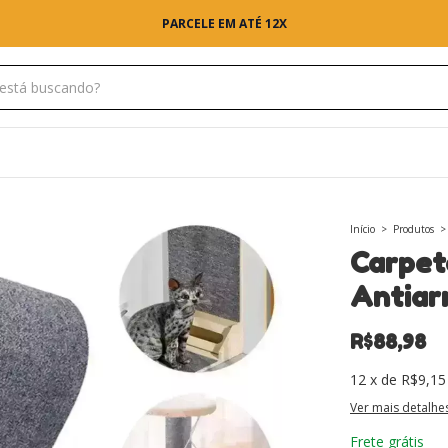
PARCELE EM ATÉ 12X
Início
>
Produtos
>
Carpet
Antiar
R$88,98
12
x
de
R$9,15
Ver mais detalhe
Frete grátis