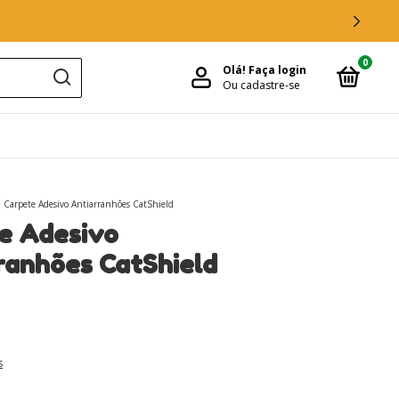
0
Olá!
Faça login
Ou cadastre-se
Carpete Adesivo Antiarranhões CatShield
e Adesivo
ranhões CatShield
s