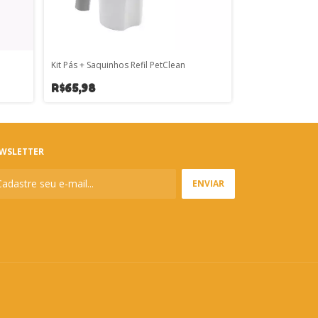
Kit Pás + Saquinhos Refil PetClean
Removedor de Pe
R$65,98
R$28,70
WSLETTER