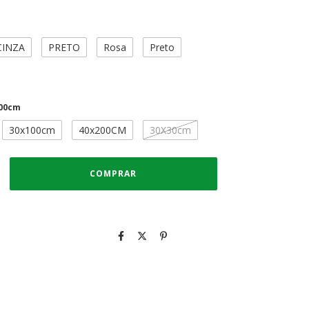
CINZA
PRETO
Rosa
Preto
00cm
30x100cm
40x200CM
30X30cm