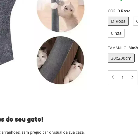
COR:
D Rosa
D Rosa
Cinza
TAMANHO:
30x2
30x200cm
s do seu gato!
os arranhões, sem prejudicar o visual da sua casa.